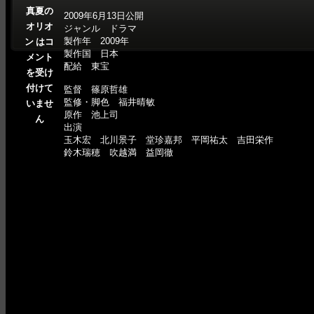
真夏の
2009年6月13日公開
オリオ
ジャンル ドラマ
製作年 2009年
ン は
コ
製作国 日本
メント
配給 東宝
を受け
付けて
監督 篠原哲雄
監修・脚色 福井晴敏
いませ
原作 池上司
ん
出演
玉木宏 北川景子 堂珍嘉邦 平岡祐太 吉田栄作
鈴木瑞穂 吹越満 益岡徹